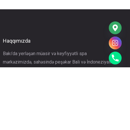
Haqqımızda
Bakı’da yerləşən müasir və keyfiyyətli spa
mərkəzimizdə, sahəsində peşəkar Bali və İndoneziyalı
terapevtlərimizlə bədən və zehinin yorğunluğunu
aradan qaldıran ənənəvi masaj proqramlarımız sizi
rahatlamağa və sağlam həyata dəvət edir.
Tez Giriş