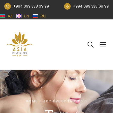
+994 099 338 69 99
+994 099 338 69 99
AZ
EN
RU
HOME
ARCHIVE BY TAG BEST