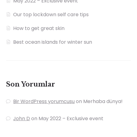
May 2022 – Exclusive event
Our top lockdown self care tips
How to get great skin
Best ocean islands for winter sun
Son Yorumlar
Bir WordPress yorumcusu
on
Merhaba dünya!
John D
on
May 2022 – Exclusive event