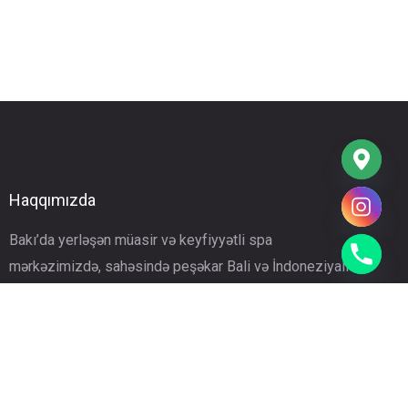
Haqqımızda
Bakı’da yerləşən müasir və keyfiyyətli spa
mərkəzimizdə, sahəsində peşəkar Bali və İndoneziyalı
terapevtlərimizlə bədən və zehinin yorğunluğunu
aradan qaldıran ənənəvi masaj proqramlarımız sizi
rahatlamağa və sağlam həyata dəvət edir.